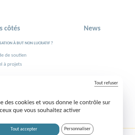
s côtés
News
ATION À BUT NON LUCRATIF ?
e de soutien
l à projets
Tout refuser
É·E DU GROUPE ARTELIA ?
ise des cookies et vous donne le contrôle sur
ion solidaire
ceux que vous souhaitez activer
nge sportif
Personnaliser
Tout accepter