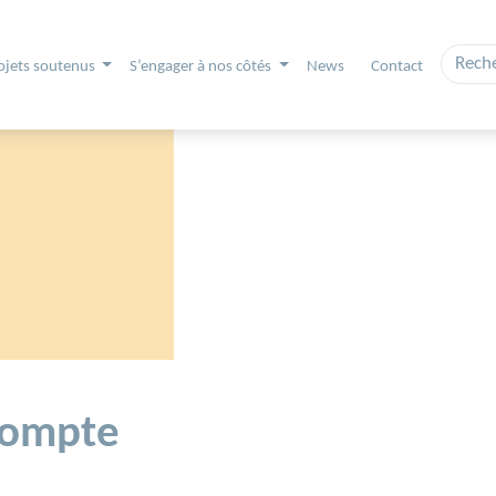
ojets soutenus
S’engager à nos côtés
News
Contact
compte