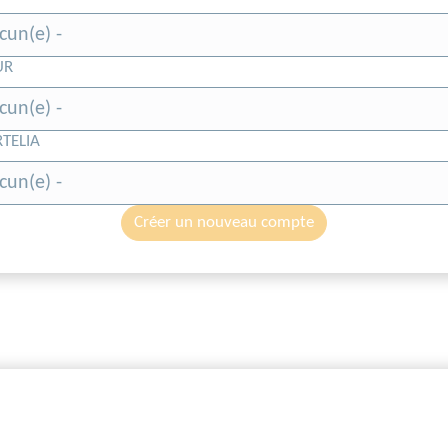
UR
RTELIA