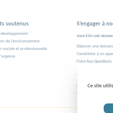
ts soutenus
S’engager à no
u développement
VOUS ÊTES UNE ORGANIS
ion de l’environnement
Déposer une demand
n sociale et professionnelle
Candidater à un appe
'urgence
Foire Aux Questions
VOUS ÊTES UN·E SALARI
Ce site util
Participer à une miss
Contribuer au Challe