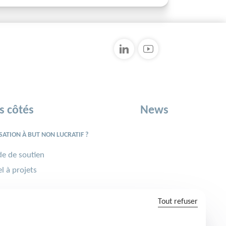
s côtés
News
ATION À BUT NON LUCRATIF ?
e de soutien
l à projets
É·E DU GROUPE ARTELIA ?
Tout refuser
ion solidaire
nge sportif