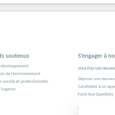
ts soutenus
S’engager à no
u développement
VOUS ÊTES UNE ORGANIS
ion de l’environnement
Déposer une demand
n sociale et professionnelle
Candidater à un appe
'urgence
Foire Aux Questions
VOUS ÊTES UN·E SALARI
Participer à une miss
Contribuer au Challe